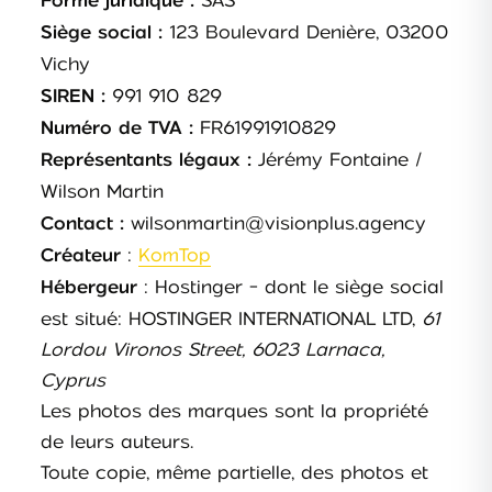
SAS
Forme juridique :
123 Boulevard Denière, 03200
Siège social :
Vichy
991 910 829
SIREN :
FR61991910829
Numéro de TVA :
Jérémy Fontaine /
Représentants légaux :
Wilson Martin
wilsonmartin@visionplus.agency
Contact :
:
KomTop
Créateur
: Hostinger - dont le siège social
Hébergeur
est situé: HOSTINGER INTERNATIONAL LTD,
61
Lordou Vironos Street, 6023 Larnaca,
Cyprus
Les photos des marques sont la propriété
de leurs auteurs.
Toute copie, même partielle, des photos et