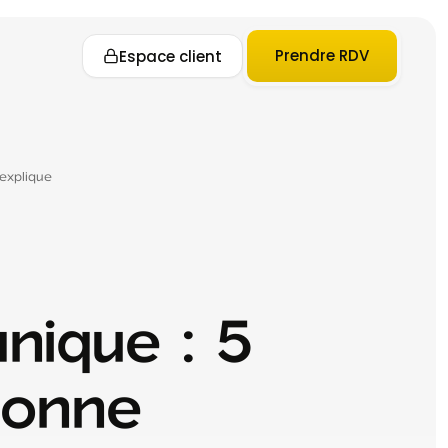
Prendre RDV
Espace client
explique
nique : 5
sonne