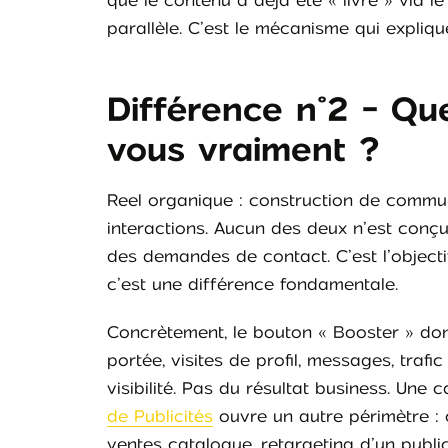
que le contenu a déjà été « livré » via le
parallèle. C’est le mécanisme qui explique
Différence n°2 - Que
vous vraiment ?
Reel organique : construction de commun
interactions. Aucun des deux n’est conç
des demandes de contact. C’est l’object
c’est une différence fondamentale.
Concrètement, le bouton « Booster » don
portée, visites de profil, messages, trafi
visibilité. Pas du résultat business. Un
de Publicités
ouvre un autre périmètre : c
ventes catalogue, retargeting d’un publi