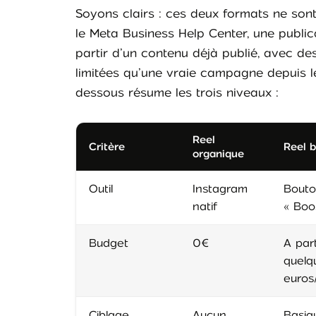
Soyons clairs : ces deux formats ne so
le Meta Business Help Center, une public
partir d’un contenu déjà publié, avec des
limitées qu’une vraie campagne depuis le
dessous résume les trois niveaux :
Reel
Critère
Reel 
organique
Outil
Instagram
Bout
natif
« Boo
Budget
0€
A part
quelq
euros
Ciblage
Aucun
Basiqu