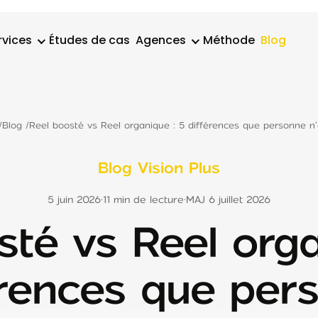
rvices
Études de cas
Agences
Méthode
Blog
/
Blog
/
Reel boosté vs Reel organique : 5 différences que personne n’
Blog Vision Plus
5 juin 2026
·
11 min de lecture
·
MAJ 6 juillet 2026
sté vs Reel orga
érences que per